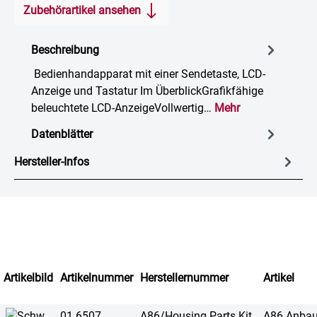
Zubehörartikel ansehen
Beschreibung
Bedienhandapparat mit einer Sendetaste, LCD-
Anzeige und Tastatur Im ÜberblickGrafikfähige
beleuchtete LCD-AnzeigeVollwertig…
Mehr
Datenblätter
Hersteller-Infos
Artikelbild
Artikelnummer
Herstellernummer
Artikel
01 6507
A86/Housing Parts Kit
A86 Anba