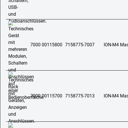
7000 00115800
7158775-7007
ION-M4 Mast
7000 00115700
7158775-7013
ION-M4 Mast