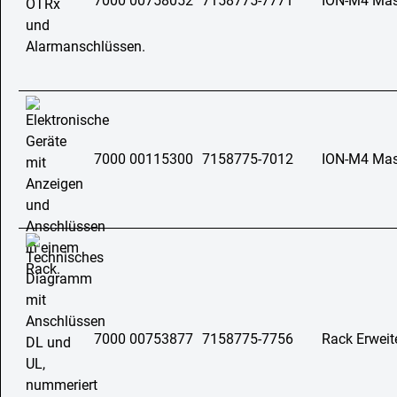
7000 00758052
7158775-7771
ION-M4 Mast
7000 00115300
7158775-7012
ION-M4 Mast
7000 00753877
7158775-7756
Rack Erweit