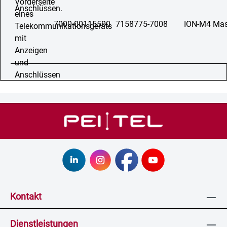
7000 00115500
7158775-7008
ION-M4 Mast
Kontakt
Dienstleistungen