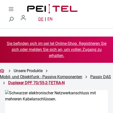
Zum Hauptinhalt springen
DE
EN
Sie befinden sich im pei tel Online-Shop. Registrieren Sie
sich oder melden Sie sich an, um vollen Zugang zu
erhalten.
Unsere Produkte
Mobil- und Objektfunk - Passive Komponenten
Passiv DAS
Duplexer DPF 70/55-2-TETRA-N
Bildergalerie überspringen