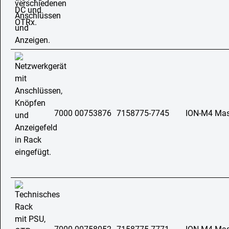
7000 00753876
7158775-7745
ION-M4 Mast