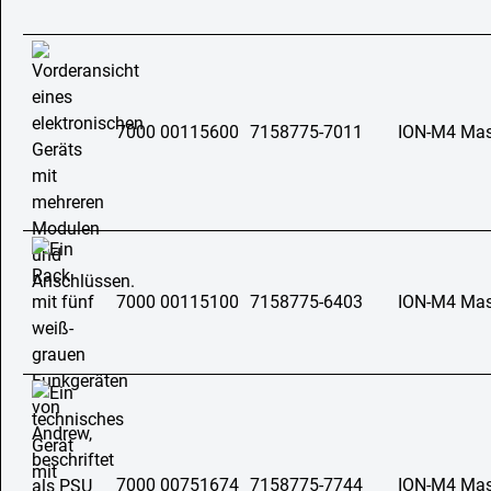
7000 00115600
7158775-7011
ION-M4 Mast
7000 00115100
7158775-6403
ION-M4 Mast
7000 00751674
7158775-7744
ION-M4 Mast