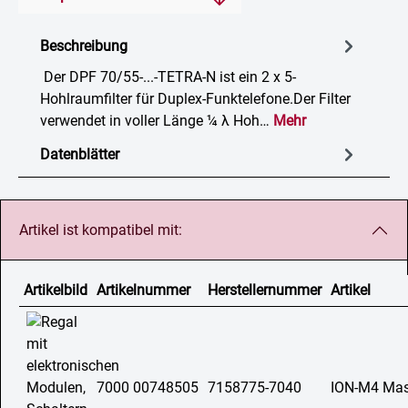
Beschreibung
Der DPF 70/55-...-TETRA-N ist ein 2 x 5-
Hohlraumfilter für Duplex-Funktelefone.Der Filter
verwendet in voller Länge ¼ λ Hoh…
Mehr
Datenblätter
Artikel ist kompatibel mit:
Artikelbild
Artikelnummer
Herstellernummer
Artikel
7000 00748505
7158775-7040
ION-M4 Mast