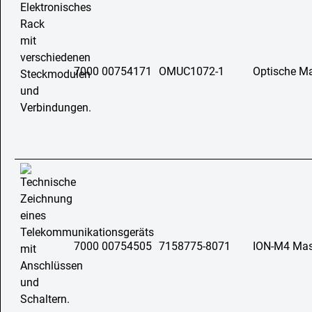
7000 00754171
OMUC1072-1
Optische Ma
7000 00754505
7158775-8071
ION-M4 Mast