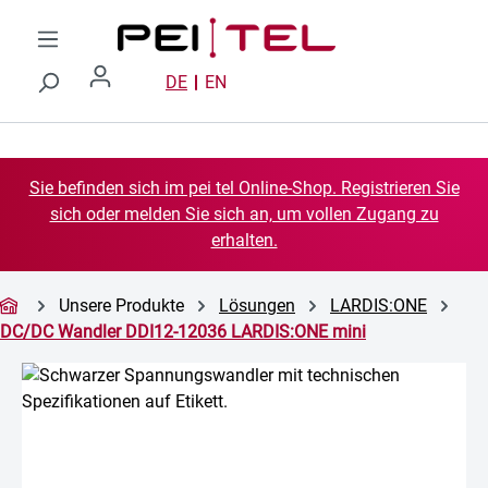
Zum Hauptinhalt springen
DE
EN
Sie befinden sich im pei tel Online-Shop. Registrieren Sie
sich oder melden Sie sich an, um vollen Zugang zu
erhalten.
Unsere Produkte
Lösungen
LARDIS:ONE
DC/DC Wandler DDI12-12036 LARDIS:ONE mini
Bildergalerie überspringen