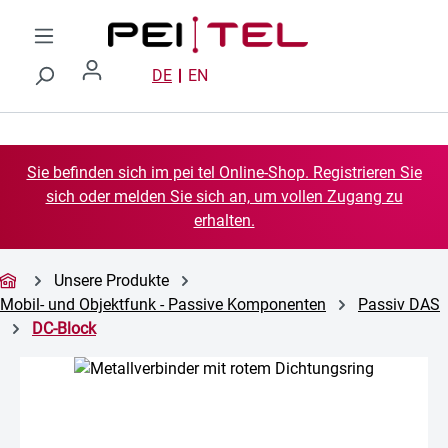
Zum Hauptinhalt springen
DE
EN
Sie befinden sich im pei tel Online-Shop. Registrieren Sie
sich oder melden Sie sich an, um vollen Zugang zu
erhalten.
Unsere Produkte
Mobil- und Objektfunk - Passive Komponenten
Passiv DAS
DC-Block
Bildergalerie überspringen