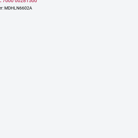
:
7000 00281500
mer: MDHLN6602A