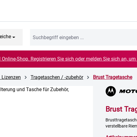
eiche
el Online-Shop. Registrieren Sie sich oder melden Sie sich an, um
d Lizenzen
Tragetaschen / -zubehör
Brust Tragetasche
Brust Tra
Brusttragetasche,
verstellbare Rie