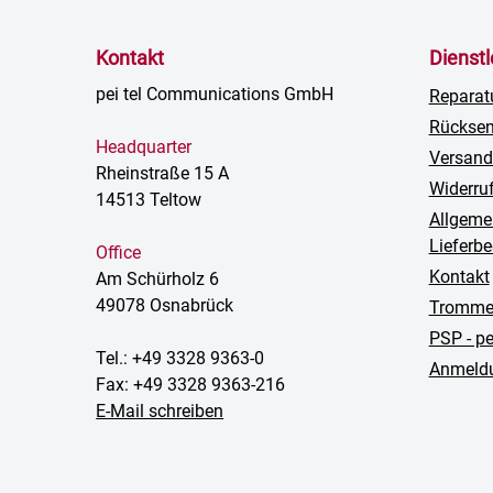
Kontakt
Dienst
pei tel Communications GmbH
Reparat
Rückse
Headquarter
Versand
Rheinstraße 15 A
Widerru
14513 Teltow
Allgeme
Lieferb
Office
Kontakt
Am Schürholz 6
49078 Osnabrück
Trommel
PSP - p
Tel.: +49 3328 9363-0
Anmeldu
Fax: +49 3328 9363-216
E-Mail schreiben