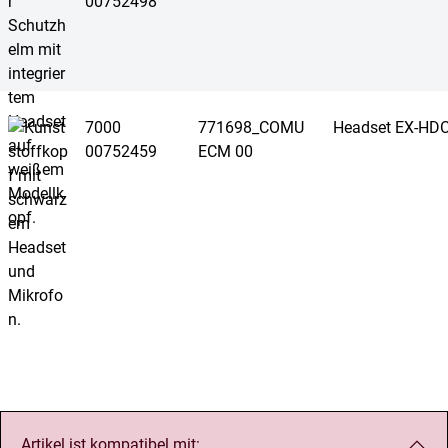
00752498
7000
771698_COMU
Headset EX-HD
00752459
ECM 00
Artikel ist kompatibel mit: