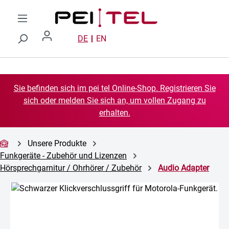
Zum Hauptinhalt springen
DE
EN
Sie befinden sich im pei tel Online-Shop. Registrieren Sie
sich oder melden Sie sich an, um vollen Zugang zu
erhalten.
Unsere Produkte
Funkgeräte - Zubehör und Lizenzen
Hörsprechgarnitur / Ohrhörer / Zubehör
Audio Adapter
Bildergalerie überspringen