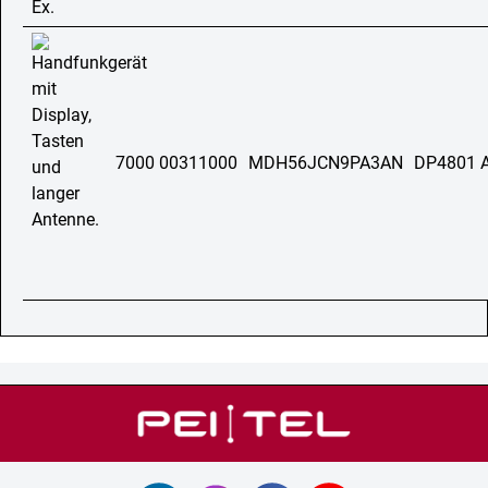
7000 00311000
MDH56JCN9PA3AN
DP4801 