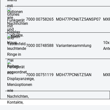
7000 00758265
MDH77PCN6TZ5ANSP07
MXP
10x
7000 00748588
Variantensammlung
Ant
7000 00751119
MDH77PCN6TZ5AN
MX