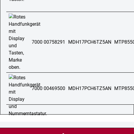
7000 00758291
MDH17PCH6TZ5AN
MTP855
7000 00469500
MDH17PCH6TZ5AN
MTP855