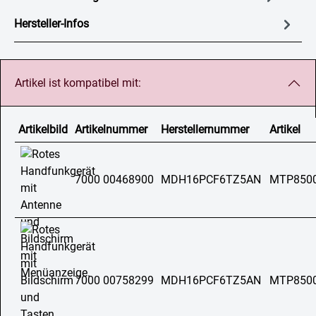
Hersteller-Infos
Artikel ist kompatibel mit:
Artikelbild
Artikelnummer
Herstellernummer
Artikel
7000 00468900
MDH16PCF6TZ5AN
MTP850
7000 00758299
MDH16PCF6TZ5AN
MTP850