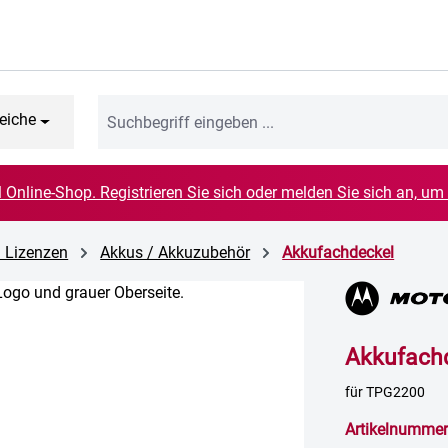
eiche
el Online-Shop. Registrieren Sie sich oder melden Sie sich an, um
d Lizenzen
Akkus / Akkuzubehör
Akkufachdeckel
Akkufach
für TPG2200
Artikelnummer