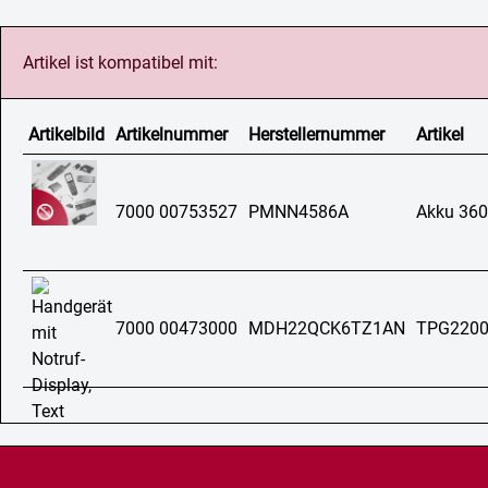
Artikel ist kompatibel mit:
Artikelbild
Artikelnummer
Herstellernummer
Artikel
7000 00753527
PMNN4586A
Akku 36
7000 00473000
MDH22QCK6TZ1AN
TPG220