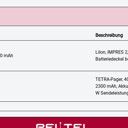
Beschreibung
LiIon, IMPRES 2
00 mAh
Batteriedeckel b
TETRA-Pager, 40
0
2300 mAh, Akkud
W Sendeleistun