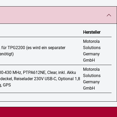
Hersteller
Motorola
, für TPG2200 (es wird ein separater
Solutions
enötigt)
Germany
GmbH
Motorola
0-430 MHz, PTPA612NE, Clear, inkl. Akku
Solutions
eckel, Reiselader 230V USB-C, Optional 1,8
Germany
g, GPS
GmbH