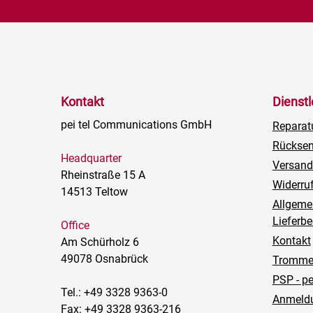
Kontakt
Dienst
pei tel Communications GmbH
Reparat
Rückse
Headquarter
Versand
Rheinstraße 15 A
Widerru
14513 Teltow
Allgeme
Lieferb
Office
Kontakt
Am Schürholz 6
49078 Osnabrück
Trommel
PSP - p
Tel.: +49 3328 9363-0
Anmeldu
Fax: +49 3328 9363-216