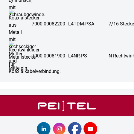
7000 00082200
L4TDM-PSA
7/16 Steck
7000 00081900
L4NR-PS
N Rechtwink