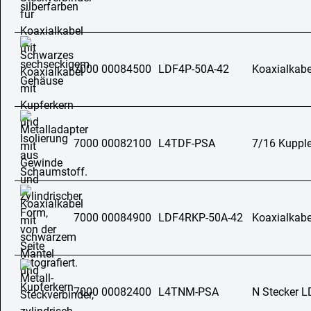
7000 00084500
LDF4P-50A-42
Koaxialkabe
7000 00082100
L4TDF-PSA
7/16 Kuppl
7000 00084900
LDF4RKP-50A-42
Koaxialkabe
7000 00082400
L4TNM-PSA
N Stecker 