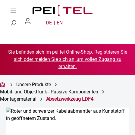
Zum Hauptinhalt springen
DE
EN
Sie befinden sich im pei tel Online-Shop. Registrieren Sie
sich oder melden Sie sich an, um vollen Zugang zu
erhalten.
Unsere Produkte
Mobil- und Objektfunk - Passive Komponenten
Montagematerial
Absetzwerkzeug LDF4
Bildergalerie überspringen