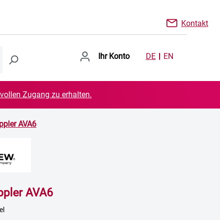
Kontakt
Ihr Konto
DE
EN
 vollen Zugang zu erhalten.
ppler AVA6
ppler AVA6
el