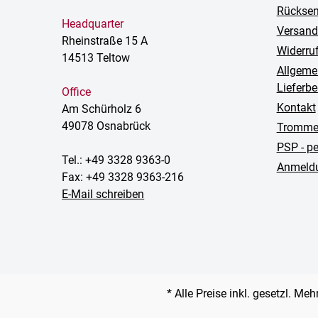
Rückse
Headquarter
Versand
Rheinstraße 15 A
Widerru
14513 Teltow
Allgeme
Lieferb
Office
Kontakt
Am Schürholz 6
49078 Osnabrück
Trommel
PSP - p
Tel.: +49 3328 9363-0
Anmeldu
Fax: +49 3328 9363-216
E-Mail schreiben
* Alle Preise inkl. gesetzl. Me