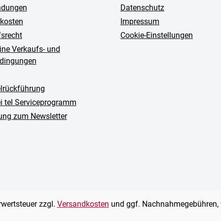
ndungen
Datenschutz
kosten
Impressum
fsrecht
Cookie-Einstellungen
ine Verkaufs- und
edingungen
rückführung
ei tel Serviceprogramm
ng zum Newsletter
hrwertsteuer zzgl.
Versandkosten
und ggf. Nachnahmegebühren, 