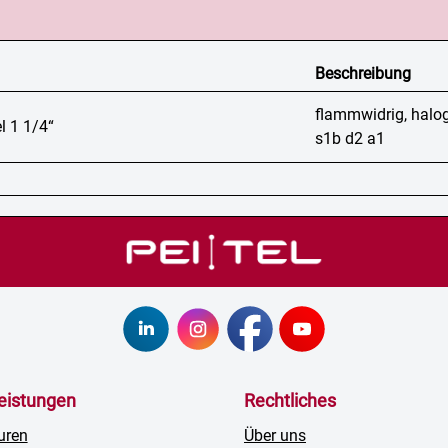
Beschreibung
flammwidrig, halo
l 1 1/4“
s1b d2 a1
leistungen
Rechtliches
uren
Über uns