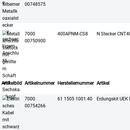
00748575
7000
400APNM-CS8
N Stecker CNT4
00750900
Artikelbild
Artikelnummer
Herstellernummer
Artikel
7000
61 1505 1001.40
Erdungskit UEK
00754266